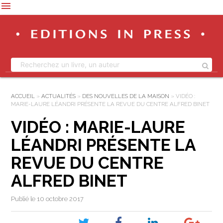
menu
ACCUEIL
»
ACTUALITÉS
»
DES NOUVELLES DE LA MAISON
»
VIDÉO :
MARIE-LAURE LÉANDRI PRÉSENTE LA REVUE DU CENTRE ALFRED BINET
VIDÉO : MARIE-LAURE
LÉANDRI PRÉSENTE LA
REVUE DU CENTRE
ALFRED BINET
Publié le 10 octobre 2017