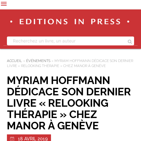
menu
ACCUEIL
»
ÉVÉNEMENTS
»
MYRIAM HOFFMANN DÉDICACE SON DERNIER
LIVRE « RELOOKING THÉRAPIE » CHEZ MANOR À GENÈVE
MYRIAM HOFFMANN
DÉDICACE SON DERNIER
LIVRE « RELOOKING
THÉRAPIE » CHEZ
MANOR À GENÈVE
18 AVRIL 2019