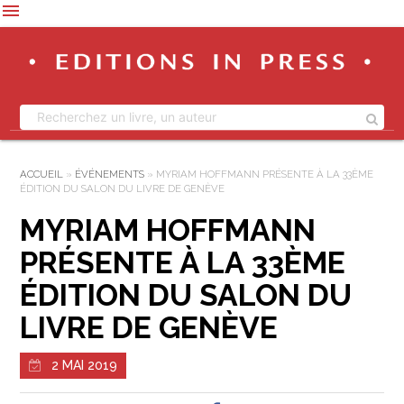
menu
ACCUEIL
»
ÉVÉNEMENTS
»
MYRIAM HOFFMANN PRÉSENTE À LA 33ÈME
ÉDITION DU SALON DU LIVRE DE GENÈVE
MYRIAM HOFFMANN
PRÉSENTE À LA 33ÈME
ÉDITION DU SALON DU
LIVRE DE GENÈVE
2 MAI 2019