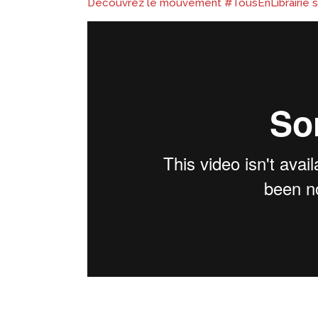
Découvrez le mouvement #TousEnLibrairie su