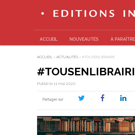
ACCUEIL
NOUVEAUTÉS
À PARAÎTRE
ACCUEIL
»
ACTUALITÉS
»
#TOUSENLIBRAIRIE
#TOUSENLIBRAIR
Publié le 11 mai 2020
Partager sur