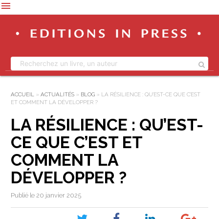
menu
ACCUEIL
»
ACTUALITÉS
»
BLOG
»
LA RÉSILIENCE : QU’EST-CE QUE C’EST
ET COMMENT LA DÉVELOPPER ?
LA RÉSILIENCE : QU’EST-
CE QUE C’EST ET
COMMENT LA
DÉVELOPPER ?
Publié le 20 janvier 2025