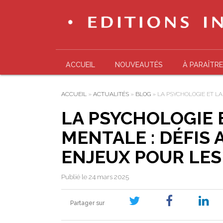
ACCUEIL
NOUVEAUTÉS
À PARAÎTRE
ACCUEIL
»
ACTUALITÉS
»
BLOG
»
LA PSYCHOLOGIE ET L
LA PSYCHOLOGIE 
MENTALE : DÉFIS 
ENJEUX POUR LE
Publié le 24 mars 2025
Partager sur