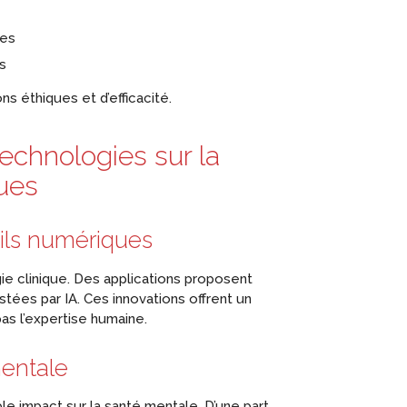
ées
s
s éthiques et d’efficacité.
echnologies sur la
ues
utils numériques
ie clinique. Des applications proposent
stées par IA. Ces innovations offrent un
s l’expertise humaine.
entale
e impact sur la santé mentale. D’une part,