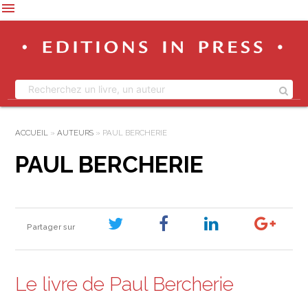
menu
ACCUEIL
»
AUTEURS
»
PAUL BERCHERIE
PAUL BERCHERIE
Partager sur
Le livre de Paul Bercherie