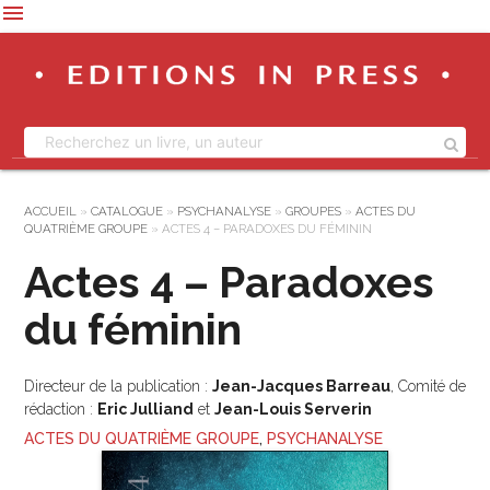
menu
ACCUEIL
»
CATALOGUE
»
PSYCHANALYSE
»
GROUPES
»
ACTES DU
QUATRIÈME GROUPE
»
ACTES 4 – PARADOXES DU FÉMININ
Actes 4 – Paradoxes
du féminin
Directeur de la publication :
Jean-Jacques Barreau
, Comité de
rédaction :
Eric Julliand
et
Jean-Louis Serverin
ACTES DU QUATRIÈME GROUPE
,
PSYCHANALYSE