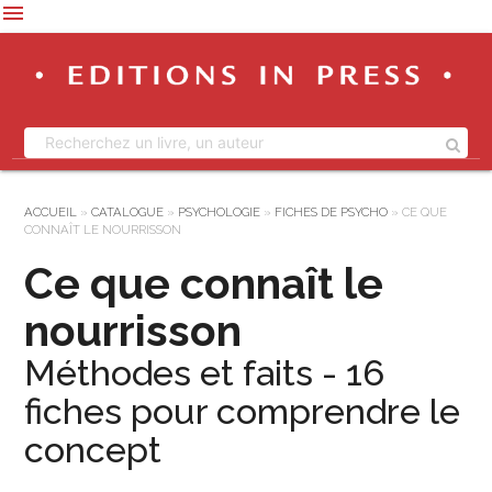
menu
ACCUEIL
»
CATALOGUE
»
PSYCHOLOGIE
»
FICHES DE PSYCHO
»
CE QUE
CONNAÎT LE NOURRISSON
Ce que connaît le
nourrisson
Méthodes et faits - 16
fiches pour comprendre le
concept