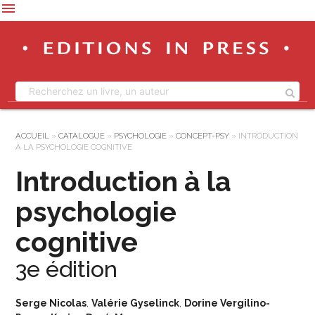
menu
ACCUEIL
»
CATALOGUE
»
PSYCHOLOGIE
»
CONCEPT-PSY
»
INTRODUCTION
À LA PSYCHOLOGIE COGNITIVE
Introduction à la
psychologie
cognitive
3e édition
Serge Nicolas
,
Valérie Gyselinck
,
Dorine Vergilino-