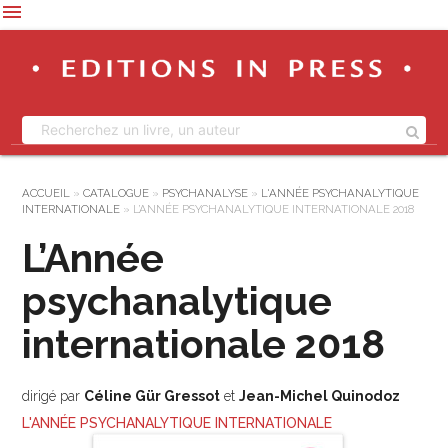
menu
ACCUEIL
»
CATALOGUE
»
PSYCHANALYSE
»
L'ANNÉE PSYCHANALYTIQUE
INTERNATIONALE
»
L’ANNÉE PSYCHANALYTIQUE INTERNATIONALE 2018
L’Année
psychanalytique
internationale 2018
dirigé par
Céline Gür Gressot
et
Jean-Michel Quinodoz
L'ANNÉE PSYCHANALYTIQUE INTERNATIONALE