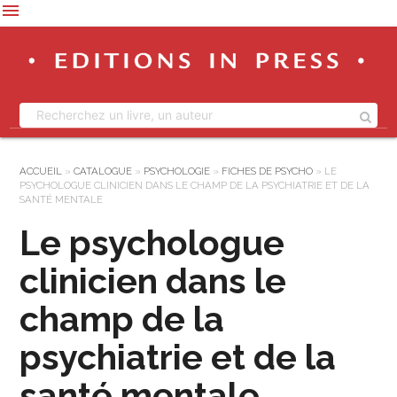
menu
ACCUEIL
»
CATALOGUE
»
PSYCHOLOGIE
»
FICHES DE PSYCHO
»
LE
PSYCHOLOGUE CLINICIEN DANS LE CHAMP DE LA PSYCHIATRIE ET DE LA
SANTÉ MENTALE
Le psychologue
clinicien dans le
champ de la
psychiatrie et de la
santé mentale