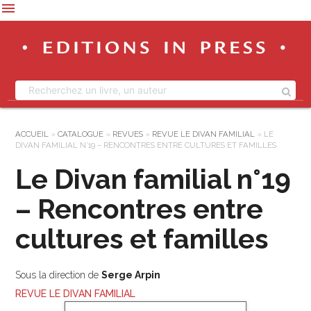
menu
ACCUEIL
»
CATALOGUE
»
REVUES
»
REVUE LE DIVAN FAMILIAL
»
LE
DIVAN FAMILIAL N°19 – RENCONTRES ENTRE CULTURES ET FAMILLES
Le Divan familial n°19
– Rencontres entre
cultures et familles
Sous la direction de
Serge Arpin
REVUE LE DIVAN FAMILIAL