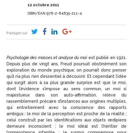
12 octobre 2011
ISBN/EAN 978-2-84835-211-4
Partager sur
Psychologie des masses et analyse du moi
est publié en 1921.
Depuis plus de vingt ans, Freud poursuit obstinément son
exploration du monde psychique, on pourrait donc penser
qu’il n’a plus rien d’essentiel à découvrir. Et cependant l’idée
qui surgit alors à sa plus grande surprise est que le moi,
dont l’évidence s’impose au sens commun, un moi si
majestueux dans son auto-affirmation, relève du
rassemblement précaire d’instances aux origines multiples,
qui entretiennent avec la conscience des rapports
ambigus : le moi de la perception est proche de la réalité ;
celui construit par les identifications aux objets œdipiens
demeure inconscient ; le moi idéal est l’héritier de
l’omnipotence infantile ; le surmoi commémore pour