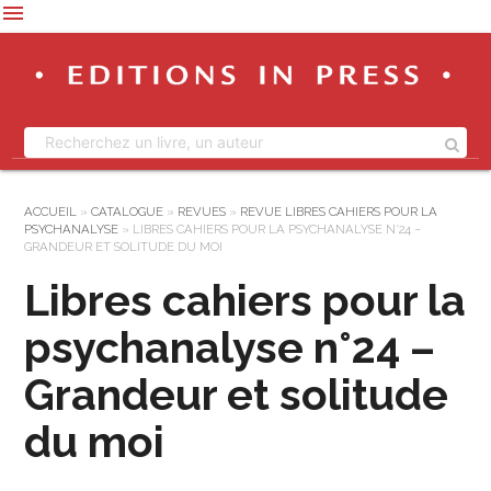
menu
ACCUEIL
»
CATALOGUE
»
REVUES
»
REVUE LIBRES CAHIERS POUR LA
PSYCHANALYSE
»
LIBRES CAHIERS POUR LA PSYCHANALYSE N°24 –
GRANDEUR ET SOLITUDE DU MOI
Libres cahiers pour la
psychanalyse n°24 –
Grandeur et solitude
du moi