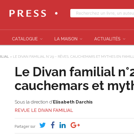
CATALOGUE
LA MAISON
ACTUALITÉS
ILIAL
»
LE DIVAN FAMILIAL N°29 – RÊVES, CAUCHEMARS ET MYTHES EN FAMIL
Le Divan familial n°
cauchemars et myth
Sous la direction d'
Elisabeth Darchis
REVUE LE DIVAN FAMILIAL
Partager sur