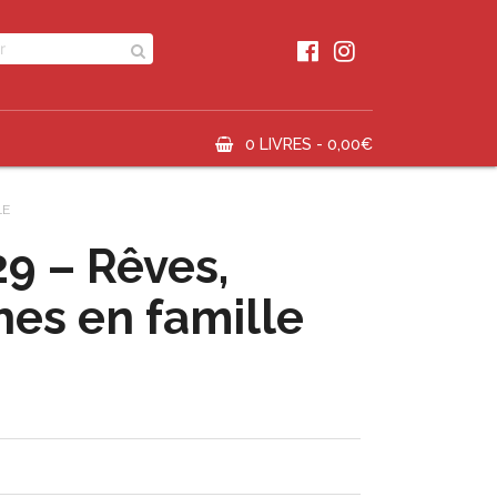
0 LIVRES -
0,00
€
LE
29 – Rêves,
es en famille