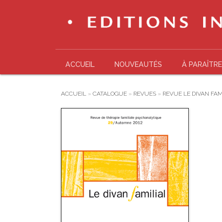
ACCUEIL
NOUVEAUTÉS
À PARAÎTRE
ACCUEIL
»
CATALOGUE
»
REVUES
»
REVUE LE DIVAN FAM