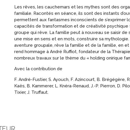
Les rêves, les cauchemars et les mythes sont des organ
familiale. Racontés en séance, ils sont des instants d’ouve
permettent aux fantasmes inconscients de s’exprimer lor
capacités de transformation et de créativité psychique f
groupe qui rêve. La famille peut à nouveau se saisir de s
une mise en sens et en mots, construire sa mythologie
aventure groupale, rêve la famille et de la famille, en
rend hommage à André Ruffiot, fondateur de la Thérapie
nombreux travaux sur le thème du « holding onirique fam
Avec la contribution de
F. André-Fustier, S. Ayouch, F. Azincourt, B. Brégégère, R.
Kaës, B. Kammerer, L. Knéra-Renaud, J.-P. Pierron, D. Pi
Tixier, J. Truffaut.
UTEUR