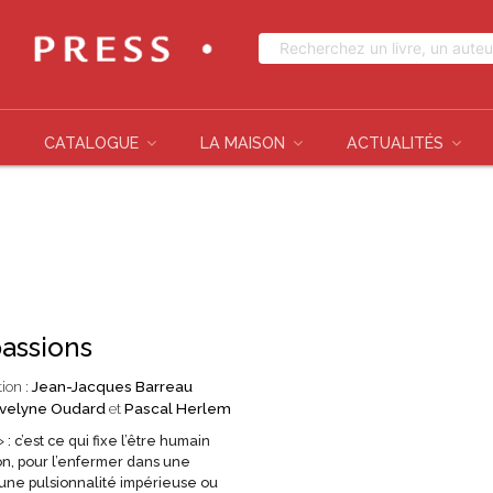
CATALOGUE
LA MAISON
ACTUALITÉS
passions
tion :
Jean-Jacques Barreau
velyne Oudard
et
Pascal Herlem
 : c’est ce qui fixe l’être humain
on, pour l’enfermer dans une
 une pulsionnalité impérieuse ou