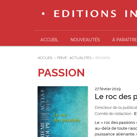
ACCUEIL
NOUVEAUTÉS
À PARAÎTRE
ACCUEIL
»
PRIVÉ : ACTUALITÉS
»
PASSION
PASSION
27 février 2019
Le roc des 
Directeur de la publica
Comité de rédaction :
E
Le « roc des passions »
au-delà de toute rais
jouissance aliénante,