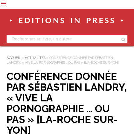
menu
ACCUEIL
»
ACTUALITÉS
»
CONFÉRENCE DONNÉE PAR SÉBASTIEN
LANDRY, « VIVE LA PORNOGRAPHIE … OU PAS » [LA-ROCHE SUR-YON]
CONFÉRENCE DONNÉE
PAR SÉBASTIEN LANDRY,
« VIVE LA
PORNOGRAPHIE … OU
PAS » [LA-ROCHE SUR-
YON]