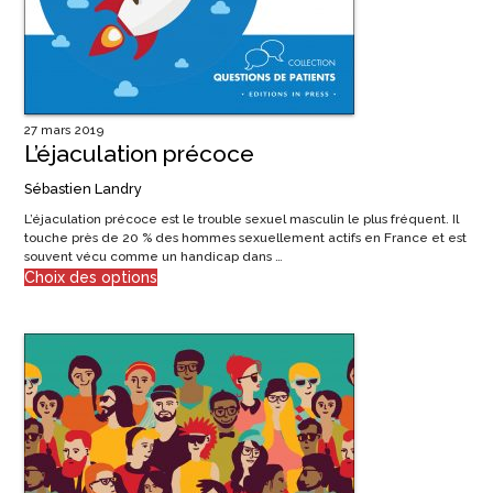
27 mars 2019
L’éjaculation précoce
Sébastien Landry
L’éjaculation précoce est le trouble sexuel masculin le plus fréquent. Il
touche près de 20 % des hommes sexuellement actifs en France et est
souvent vécu comme un handicap dans …
Ce
Choix des options
produit
a
plusieurs
variations.
Les
options
peuvent
être
choisies