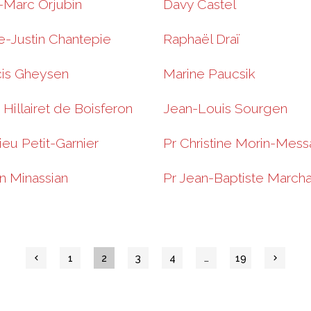
-Marc Orjubin
Davy Castel
e-Justin Chantepie
Raphaël Draï
cis Gheysen
Marine Paucsik
Hillairet de Boisferon
Jean-Louis Sourgen
eu Petit-Garnier
Pr Christine Morin-Mess
n Minassian
Pr Jean-Baptiste March
1
2
3
4
…
19
chevron_left
chevron_right