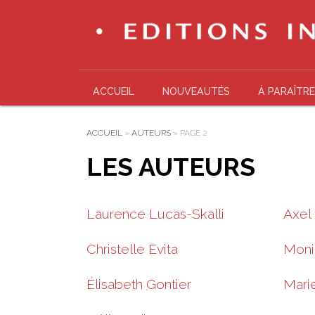
ACCUEIL
NOUVEAUTÉS
À PARAÎTRE
ACCUEIL
»
AUTEURS
»
PAGE 2
LES AUTEURS
Laurence Lucas-Skalli
Axel
Christelle Evita
Moni
Élisabeth Gontier
Mari