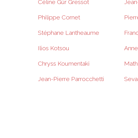
Céline Gür Gressot
Jean
Philippe Cornet
Pierr
Stéphane Lantheaume
Fran
Ilios Kotsou
Anne 
Chryss Koumentaki
Mathi
Jean-Pierre Parrocchetti
Seva