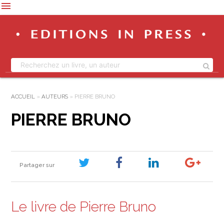
menu
ACCUEIL
»
AUTEURS
»
PIERRE BRUNO
PIERRE BRUNO
Partager sur
Le livre de Pierre Bruno