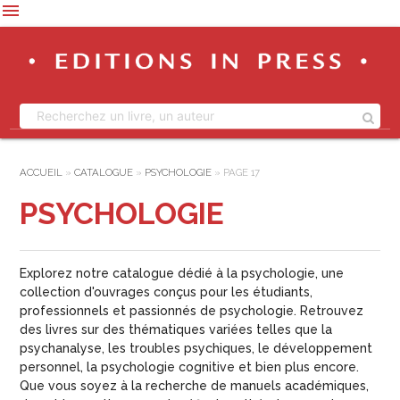
menu
ACCUEIL
»
CATALOGUE
»
PSYCHOLOGIE
»
PAGE 17
PSYCHOLOGIE
Explorez notre
catalogue dédié à la psychologie
, une
collection d'ouvrages conçus pour les étudiants,
professionnels et passionnés de psychologie. Retrouvez
des livres sur des thématiques variées telles que la
psychanalyse
, les
troubles psychiques
, le
développement
personnel
, la
psychologie cognitive
et bien plus encore.
Que vous soyez à la recherche de
manuels académiques
,