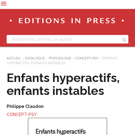
menu
ACCUEIL
»
CATALOGUE
»
PSYCHOLOGIE
»
CONCEPT-PSY
»
ENFANTS
HYPERACTIFS, ENFANTS INSTABLES
Enfants hyperactifs,
enfants instables
Philippe Claudon
CONCEPT-PSY