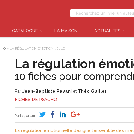
CATALOGUE
LA MAISON
ACTUALITÉS
CHO
»
LA RÉGULATION ÉMOTIONNELLE
La régulation émot
10 fiches pour comprend
Par
Jean-Baptiste Pavani
et
Théo Guiller
FICHES DE PSYCHO
Partager sur
La régulation émotionnelle désigne l’ensemble des méca