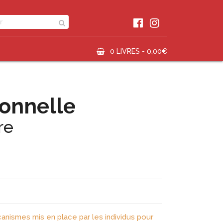
0 LIVRES -
0,00
€
ionnelle
re
nismes mis en place par les individus pour