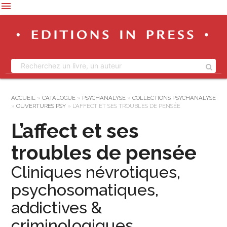
menu
ACCUEIL
»
CATALOGUE
»
PSYCHANALYSE
»
COLLECTIONS PSYCHANALYSE
»
OUVERTURES PSY
»
L’AFFECT ET SES TROUBLES DE PENSÉE
L’affect et ses
troubles de pensée
Cliniques névrotiques,
psychosomatiques,
addictives &
criminologiques