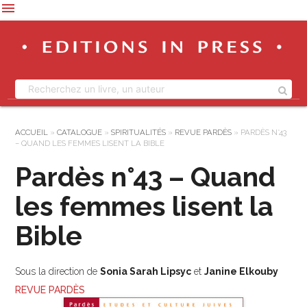
menu
ACCUEIL
»
CATALOGUE
»
SPIRITUALITÉS
»
REVUE PARDÈS
»
PARDÈS N°43
– QUAND LES FEMMES LISENT LA BIBLE
Pardès n°43 – Quand
les femmes lisent la
Bible
Sous la direction de
Sonia Sarah Lipsyc
et
Janine Elkouby
REVUE PARDÈS