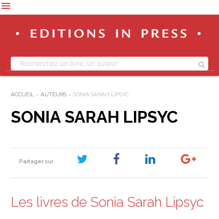
menu
ACCUEIL
»
AUTEURS
»
SONIA SARAH LIPSYC
SONIA SARAH LIPSYC
Partager sur
Les livres de Sonia Sarah Lipsyc