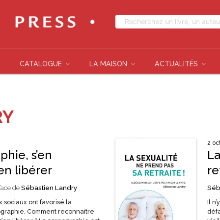
CATALOGUE
LA MAISON
ACTUALITÉS
RY
2 oc
phie, s’en
La
en libérer
re
éface de
Sébastien Landry
Séb
x sociaux ont favorisé la
Il n
nographie. Comment reconnaître
défa