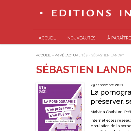
ACCUEIL
NOUVEAUTÉS
À PARAÎTRE
ACCUEIL
»
PRIVÉ : ACTUALITÉS
»
SÉBASTIEN LANDRY
SÉBASTIEN LAND
29 septembre 2021
La pornogra
préserver, s’
Malvina Chabilan
. Pr
Internet et les réseau
circulation de la por