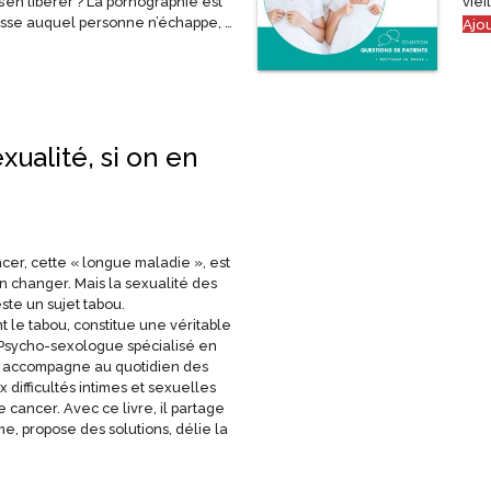
s’en libérer ? La pornographie est
viei
se auquel personne n’échappe, …
Ajo
xualité, si on en
cer, cette « longue maladie », est
 changer. Mais la sexualité des
te un sujet tabou.
t le tabou, constitue une véritable
. Psycho-sexologue spécialisé en
r accompagne au quotidien des
 difficultés intimes et sexuelles
cancer. Avec ce livre, il partage
e, propose des solutions, délie la