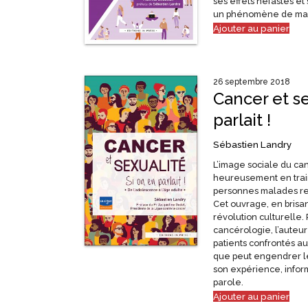
ses effets néfastes et 
un phénomène de mas
Ajouter au panier
26 septembre 2018
Cancer et se
parlait !
Sébastien Landry
L’image sociale du can
heureusement en train
personnes malades res
Cet ouvrage, en brisan
révolution culturelle
cancérologie, l’auteu
patients confrontés aux
que peut engendrer le 
son expérience, inform
parole.
Ajouter au panier