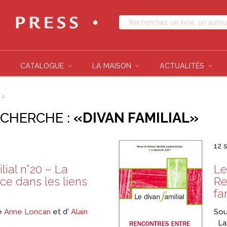
CATALOGUE
LA MAISON
ACTUALITÉS
 4
ECHERCHE :
«DIVAN FAMILIAL»
12 
lial n°20 – La
Le
ce dans les liens
Re
fa
de
Anne Loncan
et d'
Alain
Sou
La 