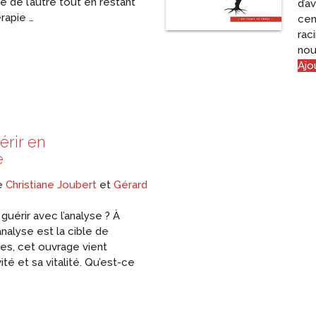
e de l’autre tout en restant
d’a
rapie …
cen
rac
nou
Ajo
érir en
e
de
Christiane Joubert
et
Gérard
guérir avec l’analyse ? À
analyse est la cible de
es, cet ouvrage vient
vité et sa vitalité. Qu’est-ce