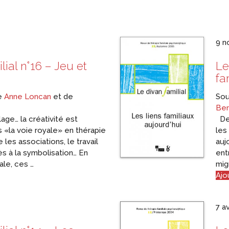
9 n
lial n°16 – Jeu et
Le
fa
de
Anne Loncan
et de
Sou
Ber
ge… la créativité est
De 
«la voie royale» en thérapie
les
te les associations, le travail
auj
ès à la symbolisation… En
ent
ale, ces …
mig
Ajo
7 a