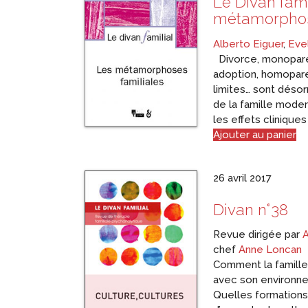
Le Divan fami
métamorphos
Alberto Eiguer
,
Eve
Divorce, monoparen
adoption, homopare
limites… sont désor
de la famille mode
les effets clinique
Ajouter au panier
26 avril 2017
Divan n°38
Revue dirigée par
A
chef
Anne Loncan
Comment la famille 
avec son environne
Quelles formations