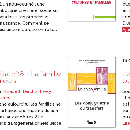
à un nouveau-né : une
ell
bolique première, socle sur
en 
ppui tous les processus
soc
onnaissance. Comment se
Diva
aissance mutuelle entre les
Ajo
18 
lial n°18 – La famille
Le
uteurs
co
de
Elisabeth Darchis
,
Evelyn
Sou
Hamel
Le 
che aujourd’hui les familles ne
est
port avec une rupture du lien
tém
rs, aux ancêtres ? Le
eu 
ens transgénérationnels laisse
Lire