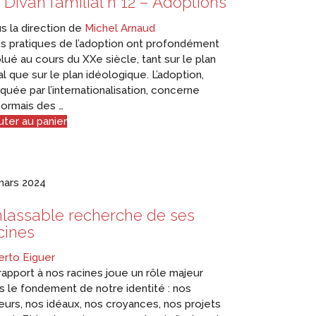
 Divan familial n°12 – Adoptions
s la direction de
Michel Arnaud
 pratiques de l’adoption ont profondément
lué au cours du XXe siècle, tant sur le plan
al que sur le plan idéologique. L’adoption,
quée par l’internationalisation, concerne
ormais des …
uter au panier
mars 2024
inlassable recherche de ses
cines
erto Eiguer
rapport à nos racines joue un rôle majeur
s le fondement de notre identité : nos
urs, nos idéaux, nos croyances, nos projets