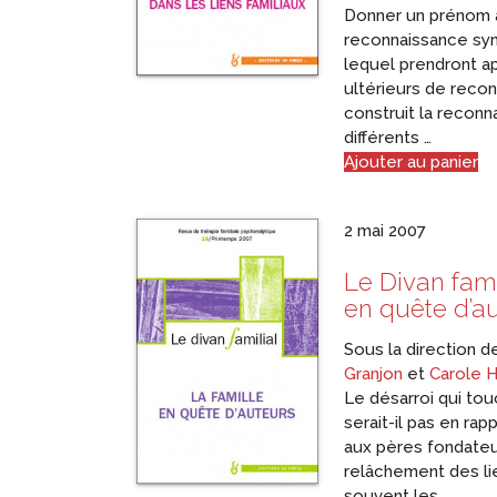
Donner un prénom 
reconnaissance sym
lequel prendront a
ultérieurs de rec
construit la reconn
différents …
Ajouter au panier
2 mai 2007
Le Divan fami
en quête d’a
Sous la direction 
Granjon
et
Carole 
Le désarroi qui tou
serait-il pas en rap
aux pères fondateu
relâchement des li
souvent les …