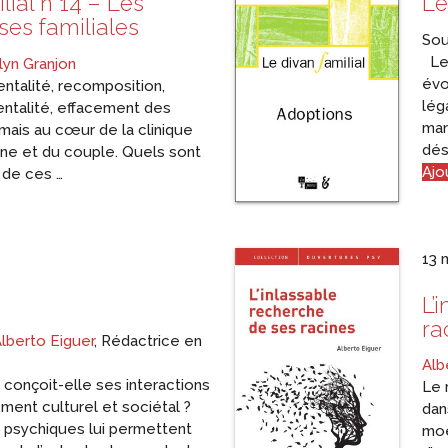
lial n°14 – Les
Le
es familiales
Sou
Les
lyn Granjon
évo
talité, recomposition,
lég
ntalité, effacement des
mar
mais au cœur de la clinique
dés
rne et du couple. Quels sont
Ajo
s de ces …
13 
L’
ra
lberto Eiguer
, Rédactrice en
Alb
conçoit-elle ses interactions
Le 
ment culturel et sociétal ?
dan
 psychiques lui permettent
moe