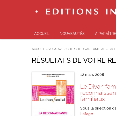
ACCUEIL
NOUVEAUTÉS
À PARAÎTRE
ACCUEIL
»
VOUS AVEZ CHERCHÉ DIVAN FAMILIAL
»
PAGE
RÉSULTATS DE VOTRE R
12 mars 2008
Le Divan fami
reconnaissan
familiaux
Sous la direction 
Lafage