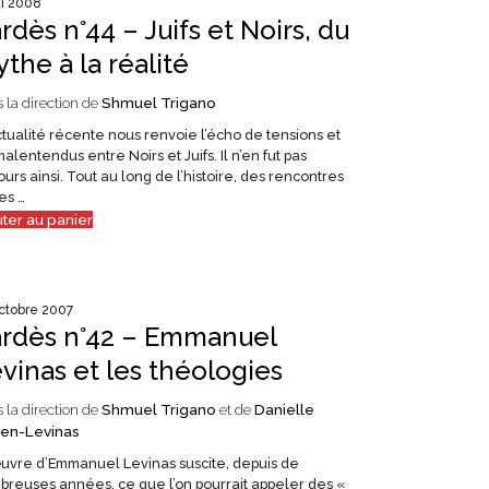
i 2008
rdès n°44 – Juifs et Noirs, du
the à la réalité
 la direction de
Shmuel Trigano
tualité récente nous renvoie l’écho de tensions et
alentendus entre Noirs et Juifs. Il n’en fut pas
ours ainsi. Tout au long de l’histoire, des rencontres
es …
uter au panier
ctobre 2007
rdès n°42 – Emmanuel
vinas et les théologies
 la direction de
Shmuel Trigano
et de
Danielle
en-Levinas
uvre d’Emmanuel Levinas suscite, depuis de
reuses années, ce que l’on pourrait appeler des «