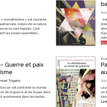
ba
Sous
e « monothéisme » est courante.
Anti
patriarcale, mépris de la nature,
dist
lence lui sont imputés. C’est
dime
ent les essais rassemblés …
d’au
mêm
Ajo
21 j
– Guerre et paix
Pa
aïsme
au
muel Trigano
Sous
lles se voit confronté le monde
La 
tion de la guerre et de la paix dans
un d
-il exactement dans les textes …
tout
Lire