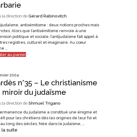
rbarie
 la direction de
Gérard Rabinovitch
judaïsme, antisémitisme : deux notions proches mais
inctes. Alors que l’antisémitisme renvoie à une
nsion politique et sociale, l’antijudaïsme fait appel à
tres registres, culturel et imaginaire. Au cœur
e …
uter au panier
anvier 2004
rdès n°35 – Le christianisme
 miroir du judaïsme
 la direction de
Shmuel Trigano
permanence du judaïsme a constitué une énigme et
éfi pour les chrétiens dès les origines de leur foi et
 au long des siècles. Née dans le judaïsme, …
 la suite