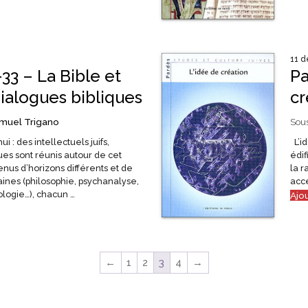
11 
33 – La Bible et
Pa
dialogues bibliques
cr
muel Trigano
Sous
i : des intellectuels juifs,
L’id
ues sont réunis autour de cet
édif
nus d’horizons différents et de
la r
aines (philosophie, psychanalyse,
acce
ologie…), chacun …
Ajo
←
1
2
3
4
→