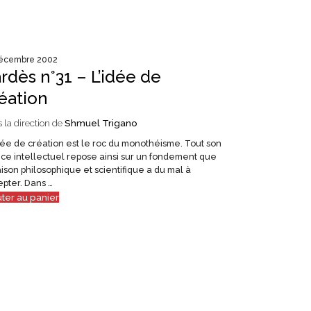
décembre 2002
rdès n°31 – L’idée de
éation
 la direction de
Shmuel Trigano
ée de création est le roc du monothéisme. Tout son
ice intellectuel repose ainsi sur un fondement que
aison philosophique et scientifique a du mal à
pter. Dans …
uter au panier