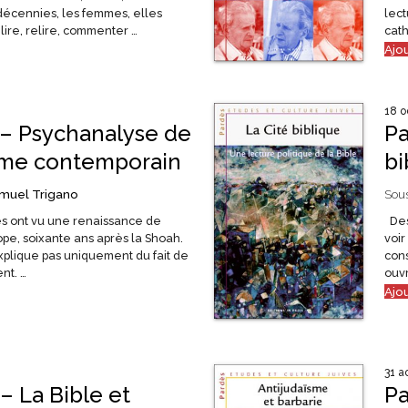
décennies, les femmes, elles
lect
 lire, relire, commenter …
cath
Ajo
18 o
 – Psychanalyse de
Pa
isme contemporain
bi
muel Trigano
Sous
 ont vu une renaissance de
Des
ope, soixante ans après la Shoah.
voir
plique pas uniquement du fait de
cons
nt. …
ouvr
Ajo
31 a
– La Bible et
Pa