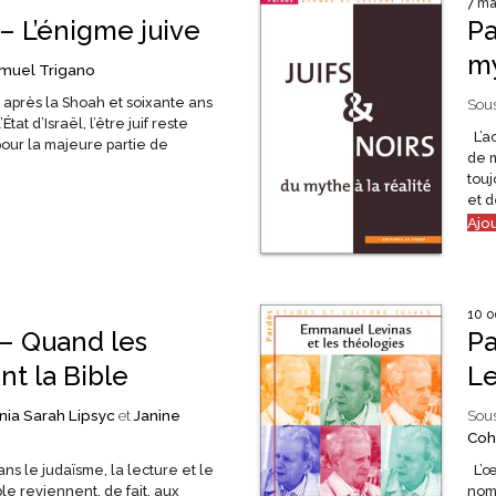
7 ma
– L’énigme juive
Pa
my
muel Trigano
 après la Shoah et soixante ans
Sous
tat d’Israël, l’être juif reste
L’ac
our la majeure partie de
de m
touj
et d
Ajo
10 o
 – Quand les
Pa
nt la Bible
Le
nia Sarah Lipsyc
et
Janine
Sous
Coh
ns le judaïsme, la lecture et le
L’œ
e reviennent, de fait, aux
nomb