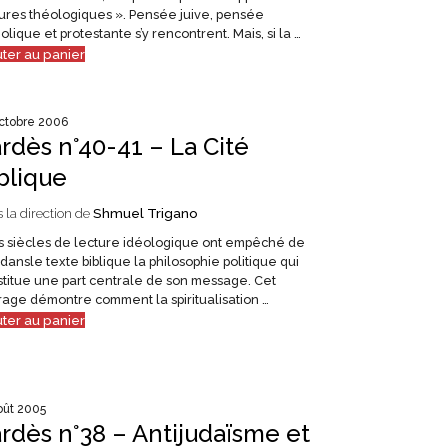
ures théologiques ». Pensée juive, pensée
olique et protestante s’y rencontrent. Mais, si la …
uter au panier
ctobre 2006
rdès n°40-41 – La Cité
blique
 la direction de
Shmuel Trigano
 siècles de lecture idéologique ont empêché de
 dansle texte biblique la philosophie politique qui
titue une part centrale de son message. Cet
age démontre comment la spiritualisation …
uter au panier
oût 2005
rdès n°38 – Antijudaïsme et