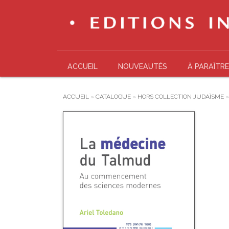
ACCUEIL
NOUVEAUTÉS
À PARAÎTRE
ACCUEIL
»
CATALOGUE
»
HORS COLLECTION JUDAÏSME