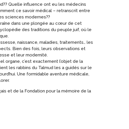
ud?? Quelle influence ont eu les médecins
mment ce savoir médical – retranscrit entre
r des sciences modernes??
traîne dans une plongée au cœur de cet
clopédie des traditions du peuple juif, où le
oque.
rossesse, naissance, maladies, traitements… les
cts. Bien des fois, leurs observations et
stesse et leur modernité.
tel organe, c’est exactement l’objet de la
ent les rabbins du Talmud les a guidés sur le
urd’hui. Une formidable aventure médicale,
orer.
çais et de la Fondation pour la mémoire de la