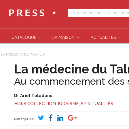
CATALOGUE
LA MAISON
ACTUALITÉS
»
LA MÉDECINE DU TALMUD
La médecine du Ta
Au commencement des s
Dr Ariel Toledano
HORS COLLECTION JUDAÏSME
,
SPIRITUALITÉS
Partager sur