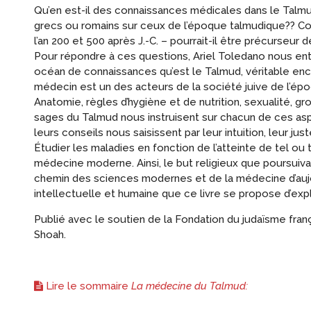
Qu’en est-il des connaissances médicales dans le Talm
grecs ou romains sur ceux de l’époque talmudique?? Co
l’an 200 et 500 après J.-C. – pourrait-il être précurseu
Pour répondre à ces questions, Ariel Toledano nous en
océan de connaissances qu’est le Talmud, véritable ency
médecin est un des acteurs de la société juive de l’ép
Anatomie, règles d’hygiène et de nutrition, sexualité, g
sages du Talmud nous instruisent sur chacun de ces aspe
leurs conseils nous saisissent par leur intuition, leur ju
Étudier les maladies en fonction de l’atteinte de tel ou 
médecine moderne. Ainsi, le but religieux que poursuivai
chemin des sciences modernes et de la médecine d’aujo
intellectuelle et humaine que ce livre se propose d’expl
Publié avec le soutien de la Fondation du judaïsme fran
Shoah.
Lire le sommaire
La médecine du Talmud: