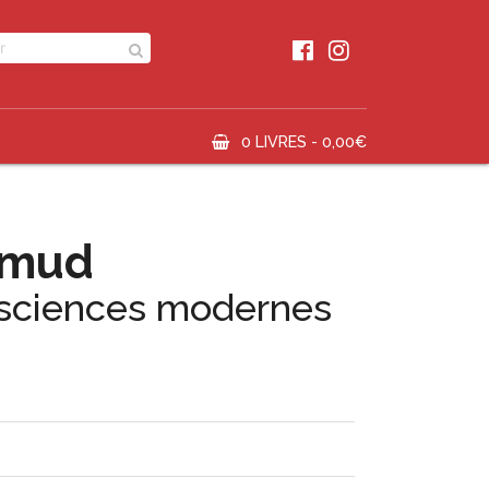
0 LIVRES -
0,00
€
lmud
ciences modernes