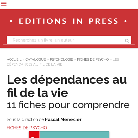
menu
ACCUEIL
»
CATALOGUE
»
PSYCHOLOGIE
»
FICHES DE PSYCHO
»
LES
DÉPENDANCES AU FIL DE LA VIE
Les dépendances au
fil de la vie
11 fiches pour comprendre
Sous la direction de
Pascal Menecier
FICHES DE PSYCHO