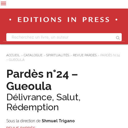
menu
ACCUEIL
»
CATALOGUE
»
SPIRITUALITÉS
»
REVUE PARDÈS
»
PARDÈS N°24
– GUEOULA
Pardès n°24 –
Gueoula
Délivrance, Salut,
Rédemption
Sous la direction de
Shmuel Trigano