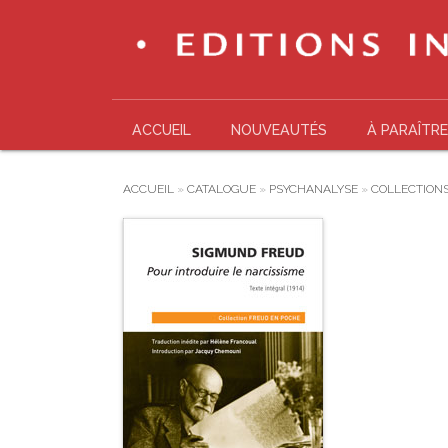
ACCUEIL
NOUVEAUTÉS
À PARAÎTRE
ACCUEIL
»
CATALOGUE
»
PSYCHANALYSE
»
COLLECTION