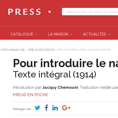
CATALOGUE
LA MAISON
ACTUALITÉS
S PSYCHANALYSE
»
FREUD EN POCHE
»
POUR INTRODUIRE LE NARCISSISME
Pour introduire le 
Texte intégral (1914)
Introduction par
Jacquy Chemouni
, Traduction inédite pa
FREUD EN POCHE
Partager sur