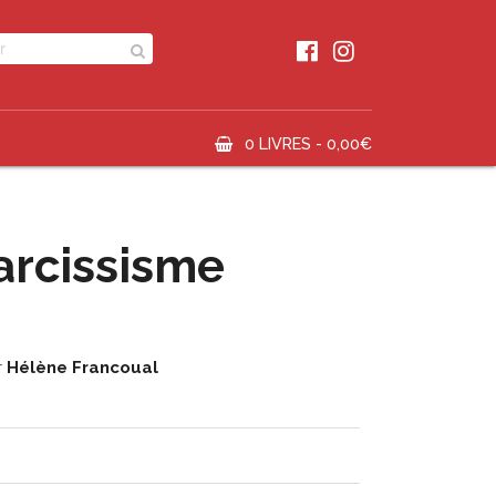
0 LIVRES -
0,00
€
narcissisme
r
Hélène Francoual