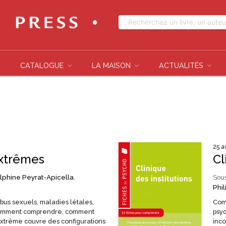
CATALOGUE
LA MAISON
ACTUALITÉS
25 a
extrêmes
Cl
lphine Peyrat-Apicella
,
Sous
Phi
bus sexuels, maladies létales,
Comm
 comment comprendre, comment
psy
’extrême couvre des configurations
inco