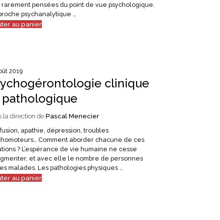
t rarement pensées du point de vue psychologique.
proche psychanalytique …
uter au panier
oût 2019
ychogérontologie clinique
 pathologique
 la direction de
Pascal Menecier
usion, apathie, dépression, troubles
chomoteurs… Comment aborder chacune de ces
ations ? L’espérance de vie humaine ne cesse
ugmenter, et avec elle le nombre de personnes
es malades. Les pathologies physiques …
uter au panier