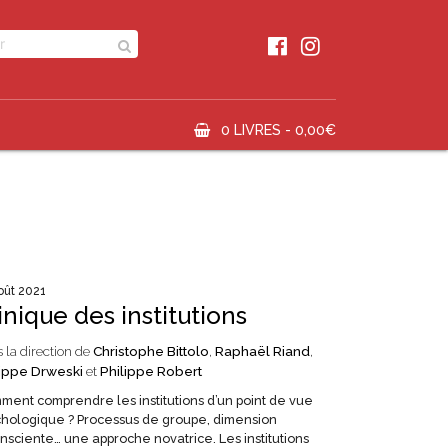
0 LIVRES -
0,00
€
oût 2021
inique des institutions
 la direction de
Christophe Bittolo
,
Raphaël Riand
,
lippe Drweski
et
Philippe Robert
ent comprendre les institutions d’un point de vue
chologique ? Processus de groupe, dimension
nsciente… une approche novatrice. Les institutions