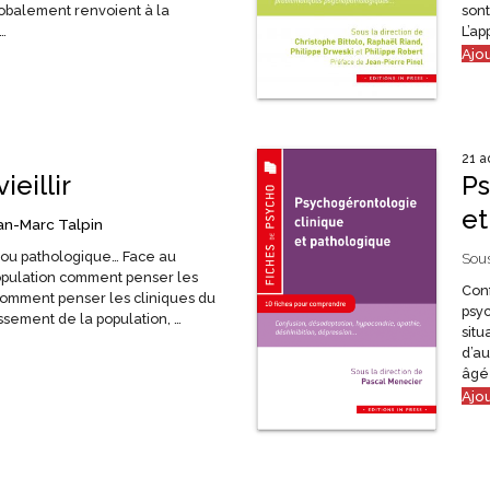
lobalement renvoient à la
son
…
L’ap
Ajo
21 a
ieillir
Ps
et
an-Marc Talpin
 ou pathologique… Face au
Sous
population comment penser les
Conf
? Comment penser les cliniques du
psy
lissement de la population, …
situ
d’a
âgé
Ajo