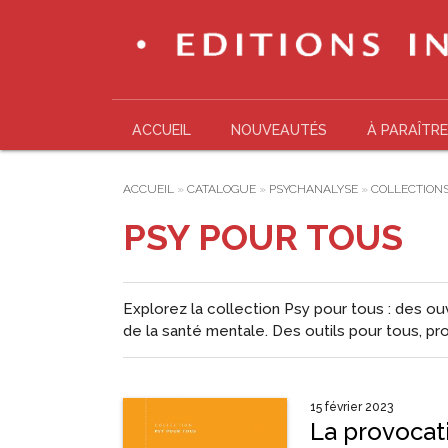
ACCUEIL
NOUVEAUTÉS
À PARAÎTRE
ACCUEIL
»
CATALOGUE
»
PSYCHANALYSE
»
COLLECTION
PSY POUR TOUS
Explorez la collection
Psy pour tous
: des ou
de la santé mentale. Des outils pour tous, pr
15 février 2023
La provocat