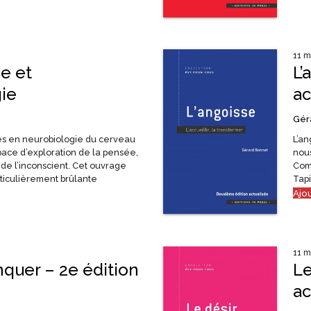
11 m
e et
L’
ie
ac
Gér
s en neurobiologie du cerveau
L’an
ace d’exploration de la pensée,
nous
 de l’inconscient. Cet ouvrage
Com
ticulièrement brûlante
Tapi
Ajo
11 m
quer – 2e édition
Le
ac