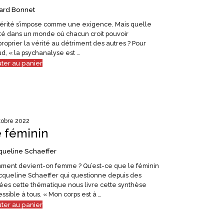
ard Bonnet
vérité s’impose comme une exigence. Mais quelle
té dans un monde où chacun croit pouvoir
proprier la vérité au détriment des autres ? Pour
d, « la psychanalyse est …
uter au panier
tobre 2022
 féminin
queline Schaeffer
ment devient-on femme ? Qu’est-ce que le féminin
cqueline Schaeffer qui questionne depuis des
es cette thématique nous livre cette synthèse
ssible à tous. « Mon corps est à …
uter au panier