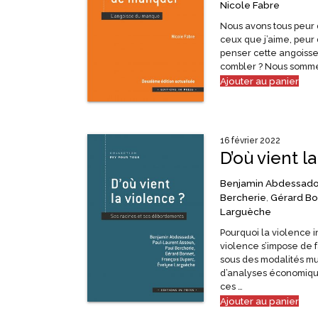
Nicole Fabre
Nous avons tous peur
ceux que j’aime, peu
penser cette angoisse
combler ? Nous somm
Ajouter au panier
16 février 2022
D’où vient l
Benjamin Abdessad
Bercherie
,
Gérard Bo
Larguèche
Pourquoi la violence 
violence s’impose de 
sous des modalités mu
d’analyses économique
ces …
Ajouter au panier