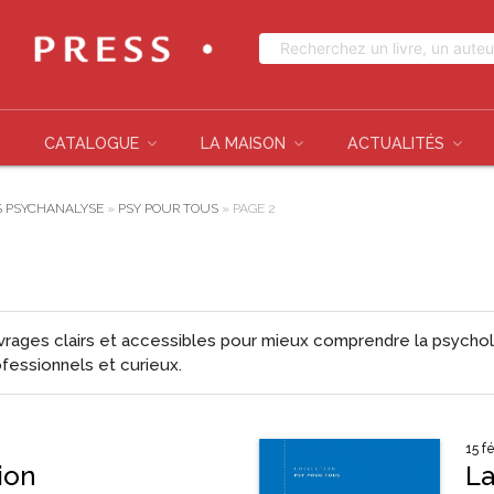
CATALOGUE
LA MAISON
ACTUALITÉS
S PSYCHANALYSE
»
PSY POUR TOUS
»
PAGE 2
vrages clairs et accessibles pour mieux comprendre la
psycho
ofessionnels et curieux.
15 f
ion
La