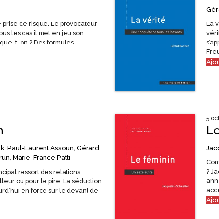
Gér
 prise de risque. Le provocateur
La 
us les cas il met en jeu son
véri
que-t-on ? Des formules
s’ap
Freu
Ajo
5 oc
n
Le
ok
,
Paul-Laurent Assoun
,
Gérard
Jac
run
,
Marie-France Patti
Com
? Ja
ncipal ressort des relations
anné
leur ou pour le pire. La séduction
acce
urd’hui en force sur le devant de
Ajo