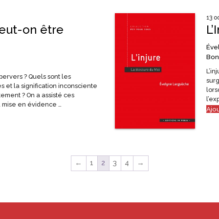
13 o
ut-on être
L’
Éve
Bon
L’in
ervers ? Quels sont les
surg
et la signification inconsciente
lors
ement ? On a assisté ces
l’ex
a mise en évidence …
Ajo
←
1
2
3
4
→