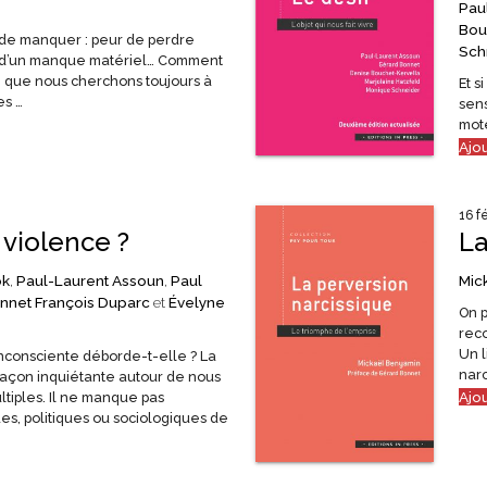
Pau
Bou
 de manquer : peur de perdre
Sch
r d’un manque matériel… Comment
 que nous cherchons toujours à
Et s
es …
sens
mote
Ajo
16 f
a violence ?
La
ok
,
Paul-Laurent Assoun
,
Paul
Mic
nnet
François Duparc
et
Évelyne
On 
rec
Un l
inconsciente déborde-t-elle ? La
narc
façon inquiétante autour de nous
Ajo
ltiples. Il ne manque pas
s, politiques ou sociologiques de