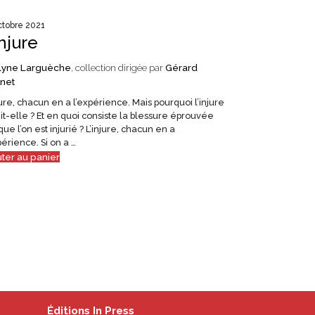
ctobre 2021
Injure
lyne Larguèche
, collection dirigée par
Gérard
net
jure, chacun en a l’expérience. Mais pourquoi l’injure
it-elle ? Et en quoi consiste la blessure éprouvée
que l’on est injurié ? L’injure, chacun en a
périence. Si on a …
uter au panier
Éditions In Press