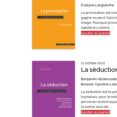
Évelyne Larguèche
La provocation est une
gagne ou perd. Dans to
image. Pourquoi provo
lapidaires comme : …
Ajouter au panier
12 octobre 2022
La séductio
Benjamin Abdessad
Bonnet
,
Caroline Leb
La séduction est le pri
humaines…pour le meil
perverse revient aujo
la scène sous de …
Ajouter au panier