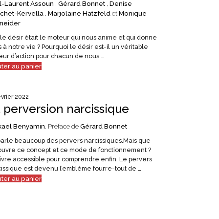
l-Laurent Assoun
,
Gérard Bonnet
,
Denise
chet-Kervella
,
Marjolaine Hatzfeld
et
Monique
neider
i le désir était le moteur qui nous anime et qui donne
 à notre vie ? Pourquoi le désir est-il un véritable
ur d’action pour chacun de nous …
uter au panier
évrier 2022
 perversion narcissique
kaël Benyamin
. Préface de
Gérard Bonnet
parle beaucoup des pervers narcissiques.Mais que
ouvre ce concept et ce mode de fonctionnement ?
ivre accessible pour comprendre enfin. Le pervers
issique est devenu l’emblème fourre-tout de …
uter au panier