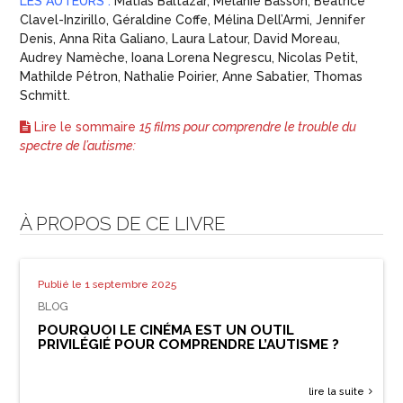
LES AUTEURS :
Matias Baltazar, Mélanie Basson, Béatrice
Clavel-Inzirillo, Géraldine Coffe, Mélina Dell’Armi, Jennifer
Denis, Anna Rita Galiano, Laura Latour, David Moreau,
Audrey Namèche, Ioana Lorena Negrescu, Nicolas Petit,
Mathilde Pétron, Nathalie Poirier, Anne Sabatier, Thomas
Schmitt.
Lire le sommaire
15 films pour comprendre le trouble du
spectre de l’autisme:
À PROPOS DE CE LIVRE
Publié le 1 septembre 2025
BLOG
POURQUOI LE CINÉMA EST UN OUTIL
PRIVILÉGIÉ POUR COMPRENDRE L’AUTISME ?
lire la suite