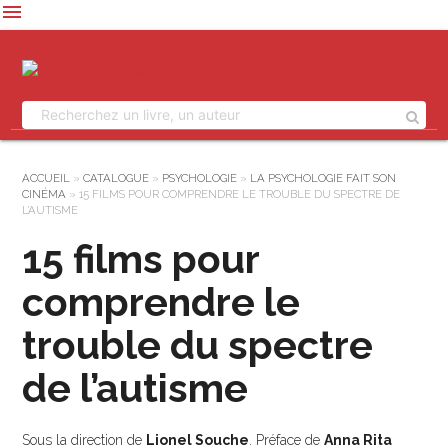
menu
ACCUEIL
»
CATALOGUE
»
PSYCHOLOGIE
»
LA PSYCHOLOGIE FAIT SON
CINÉMA
»
15 FILMS POUR COMPRENDRE LE TROUBLE DU SPECTRE DE
L’AUTISME
15 films pour
comprendre le
trouble du spectre
de l’autisme
Sous la direction de
Lionel Souche
. Préface de
Anna Rita